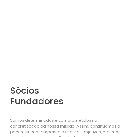
exce
lênci
a
em
cuid
ado
s de
saú
de.
Sócios
Fundadores
Somos determinados e comprometidos na
concretização da nossa missão. Assim, continuamos a
perseguir com empenho os nossos objetivos, mesmo