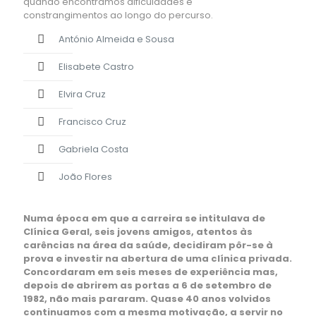
quando encontramos dificuldades e
constrangimentos ao longo do percurso.
António Almeida e Sousa
Elisabete Castro
Elvira Cruz
Francisco Cruz
Gabriela Costa
João Flores
Numa época em que a carreira se intitulava de
Clínica Geral, seis jovens amigos, atentos às
carências na área da saúde, decidiram pôr-se à
prova e investir na abertura de uma clínica privada.
Concordaram em seis meses de experiência mas,
depois de abrirem as portas a 6 de setembro de
1982, não mais pararam. Quase 40 anos volvidos
continuamos com a mesma motivação, a servir no